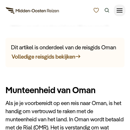
Munteenheid van Oman
Wilt u goed voorbereid naar Oman gaan?
Reisduur
Ontdek hier meer informatie over de
Budget
Alle bestemmingen
munteenheid in Oman.
Dit artikel is onderdeel van de reisgids Oman
Zoeken
Volledige reisgids bekijken
Type Reizen
Inspiratie
Munteenheid van Oman
Meer
Als je je voorbereidt op een reis naar Oman, is het
handig om vertrouwd te raken met de
munteenheid van het land. In Oman wordt betaald
met de Rial (OMR). Het is verstandig om wat