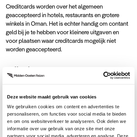
Creditcards worden over het algemeen
geaccepteerd in hotels, restaurants en grotere
winkels in Oman. Het is echter handig om contant
geld bij je te hebben voor kleinere uitgaven en
voor plaatsen waar creditcards mogelijk niet
worden geaccepteerd.
Prijsniveau en Onderhandelen
Oman staat bekend om zijn redelijk stabiele
prijsniveau. In markten en souks is het gebruikelijk
Deze website maakt gebruik van cookies
om te onderhandelen over prijzen, dus voel je vrij
We gebruiken cookies om content en advertenties te
om je onderhandelingsvaardigheden in de praktijk
personaliseren, om functies voor social media te bieden
te brengen.
en om ons websiteverkeer te analyseren. Ook delen we
informatie over uw gebruik van onze site met onze
Het begrijpen van de Omaanse Rial en het hebben
partners voor social media, adverteren en analyse. Deze