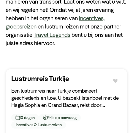
manieren van transport. Laat ons weten wat u wilt,
en wij regelen het! Omdat wij al jaren ervaring
hebben in het organiseren van
Incentives,
groepsreizen
en lustrum reizen met onze partner
organisatie
Travel Legends
bent u bij ons aan het
juiste adres hiervoor.
Lustrumreis Turkije
Een lustrumreis naar Turkije combineert
geschiedenis en luxe. U bezoekt Istanboel met de
Hagia Sophia en Grand Bazaar, reist door
Cappadocië met rotsformaties en ballonvaarten,
10 dagen
Prijs op aanvraag
en eindigt in Kuşadası voor Efeze, stranden en de
Incentives & Lustrumreizen
Turkse keuken.