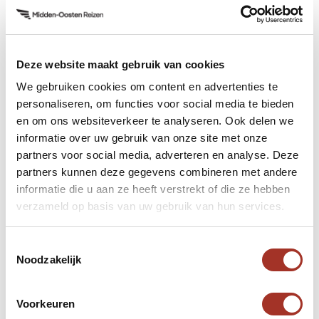
Incentives & Lustrumreizen
Ontdek deze reis
Deze website maakt gebruik van cookies
We gebruiken cookies om content en advertenties te
personaliseren, om functies voor social media te bieden
Wadi Rum Rave
en om ons websiteverkeer te analyseren. Ook delen we
informatie over uw gebruik van onze site met onze
Deze unieke reis neemt U mee op een
partners voor social media, adverteren en analyse. Deze
legendarisch woestijnavontuur. Het startpunt is de
partners kunnen deze gegevens combineren met andere
hoofdstad Amman, waarna u verder gaat naar de
informatie die u aan ze heeft verstrekt of die ze hebben
Dode Zee, Petra en de Rode Zee. Het ultieme
verzameld op basis van uw gebruik van hun services.
5 dagen
Prijs op aanvraag
hoogtepunt is natuurlijk het feest in de Wadi Rum.
Incentives & Lustrumreizen
Toestemmingsselectie
Noodzakelijk
Ontdek deze reis
Voorkeuren