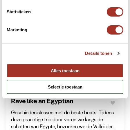
The Cave Rave
Statistieken
Combineer het bruisende Istanboel met het
sprookjesachtige Cappadocië. Deze stedentrip
Marketing
neemt je mee langs dé hoogtepunten van beide
steden in Turkije.
6 dagen
Prijs op aanvraag
Details tonen
Incentives & Lustrumreizen
Alles toestaan
Ontdek deze reis
Selectie toestaan
Rave like an Egyptian
Geschiedenislessen met de beste beats! Tijdens
deze prachtige trip door varen we langs de
schatten van Egypte, bezoeken we de Vallei der