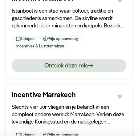
Istanboel is een stad waar cultuur, traditie en
geschiedenis samenkomen. De skyline wordt
gekenmerkt door minaretten en koepels. Bezoek
de Blauwe Moskee en ervaar de geuren en kleuren
3 dagen
Prijs op aanvraag
van de Grote Bazaar.
Incentives & Lustrumreizen
Ontdek deze reis
Incentive Marrakech
Slechts vier uur vliegen en je belandt in een
compleet andere wereld: Marrakech. Verken deze
levendige Koningsstad en de nabijgelegen
woestijn tijdens deze luxe en onvergetelijke reis!
4 dagen
Prijs op aanvraag