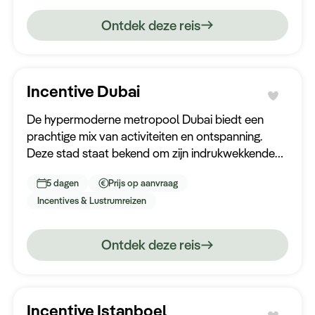
Ontdek deze reis
Incentive Dubai
De hypermoderne metropool Dubai biedt een
prachtige mix van activiteiten en ontspanning.
Deze stad staat bekend om zijn indrukwekkende
skyline, luxueuze winkelcentra en
5 dagen
Prijs op aanvraag
wereldberoemde bezienswaardigheden.
Incentives & Lustrumreizen
Ontdek deze reis
Incentive Istanboel