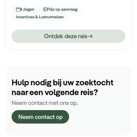
Koningen en de tempels van Hatsjepsoet en
6 dagen
Prijs op aanvraag
Karnak. Dit allemaal terwijl we onze eigen deuntjes
Incentives & Lustrumreizen
draaien op twee privé boten op de Nijl.
Ontdek deze reis
Hulp nodig bij uw zoektocht
naar een volgende reis?
Neem contact met ons op.
Neem contact op