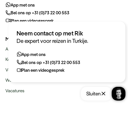
App met ons
Bel ons op +31 (0)73 22 00 553
Plan een videogesprek
Neem contact op met Rik
Meer informatie
De expert voor reizen in Turkije.
Actueel
App met ons
Keurmerken
Bel ons op +31 (0)73 22 00 553
Verantwoord op reis
Plan een videogesprek
Webinars
Vacatures
Sluiten
Type reizen
Opslaan
Reis aanvragen
Maatwerk Rondreizen