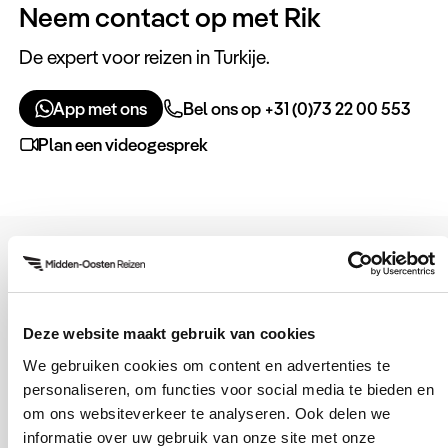
Neem contact op met Rik
De expert voor reizen in Turkije.
App met ons
Bel ons op +31 (0)73 22 00 553
Plan een videogesprek
Details & prijzen
Deze website maakt gebruik van cookies
Incentive Istanboel
We gebruiken cookies om content en advertenties te
3 dagen
personaliseren, om functies voor social media te bieden en
Prijs op aanvraag
om ons websiteverkeer te analyseren. Ook delen we
informatie over uw gebruik van onze site met onze
Turkije