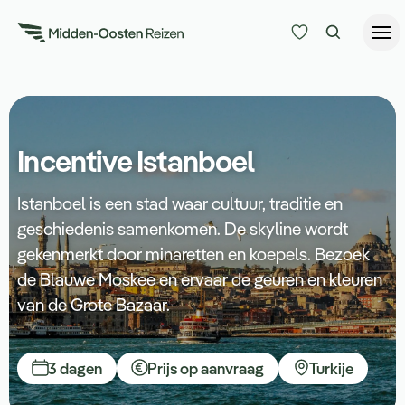
Reisduur
Budget
Alle bestemmingen
Incentive Istanboel
Zoeken
Type Reizen
Istanboel is een stad waar cultuur, traditie en
geschiedenis samenkomen. De skyline wordt
Inspiratie
gekenmerkt door minaretten en koepels. Bezoek
de Blauwe Moskee en ervaar de geuren en kleuren
Meer
van de Grote Bazaar.
3 dagen
Prijs op aanvraag
Turkije