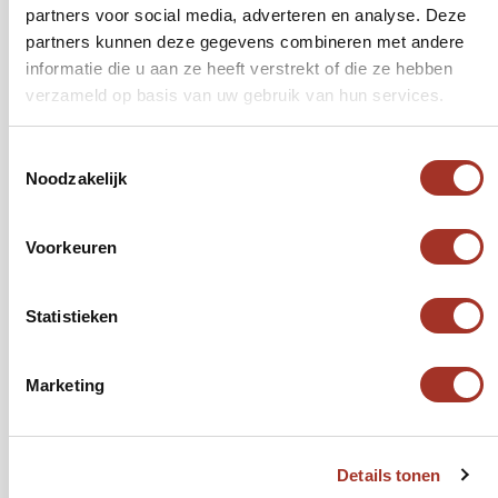
partners voor social media, adverteren en analyse. Deze
partners kunnen deze gegevens combineren met andere
Reis aanvragen
informatie die u aan ze heeft verstrekt of die ze hebben
verzameld op basis van uw gebruik van hun services.
Toestemmingsselectie
Noodzakelijk
Retourvlucht in Economy Class
Ruim- & handbagage
Voorkeuren
Lokaal vervoer zoals vermeld in het
programma
Alle overnachtingen in geselecteerde
Statistieken
accommodaties
Persoonlijke reisapp met
Marketing
dagprogramma, tips en informatie
Excursies en activiteiten zoals
vermeld in het programma
Details tonen