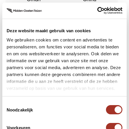
Eerste reis
Type reiziger
Deze website maakt gebruik van cookies
We gebruiken cookies om content en advertenties te
Italië
Cultuurzoeker
personaliseren, om functies voor social media te bieden
en om ons websiteverkeer te analyseren. Ook delen we
informatie over uw gebruik van onze site met onze
partners voor social media, adverteren en analyse. Deze
partners kunnen deze gegevens combineren met andere
informatie die u aan ze heeft verstrekt of die ze hebben
Hulp nodig bij uw zoektocht
verzameld op basis van uw gebruik van hun services.
naar een volgende reis?
Toestemmingsselectie
Neem contact met ons op.
Noodzakelijk
Neem contact op
Voorkeuren