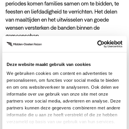
periodes komen families samen om te bidden, te
feesten en liefdadigheid te verrichten. Het delen
van maaltijden en het uitwisselen van goede
wensen versterken de banden binnen de
gemeenschap.
Respect voor Tradities
Deze website maakt gebruik van cookies
Bij het bezoeken van religieuze plaatsen, zoals
We gebruiken cookies om content en advertenties te
moskeeën, wordt van bezoekers verwacht dat ze
personaliseren, om functies voor social media te bieden
respect tonen voor de lokale tradities. Bedekte
en om ons websiteverkeer te analyseren. Ook delen we
kleding voor zowel mannen als vrouwen is
informatie over uw gebruik van onze site met onze
gebruikelijk, en het is beleefd om uw schoenen uit
partners voor social media, adverteren en analyse. Deze
te doen voordat u een gebedsruimte betreedt.
partners kunnen deze gegevens combineren met andere
informatie die u aan ze heeft verstrekt of die ze hebben
In Marokko biedt religie een diepgaande inkijk in de
verzameld op basis van uw gebruik van hun services.