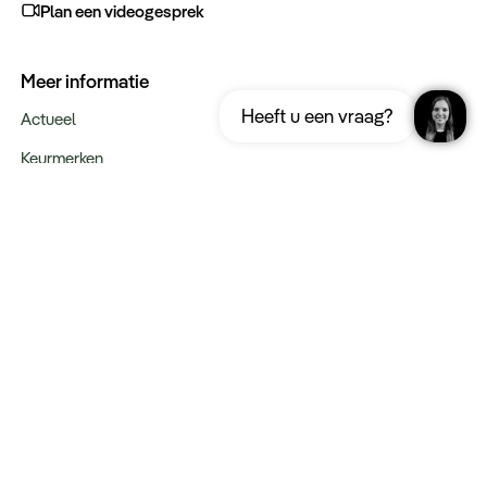
Plan een videogesprek
Meer informatie
Ontvang gratis de complete reisgids
Download nu
Heeft u een vraag?
Marokko
Actueel
Keurmerken
Verantwoord op reis
Webinars
Vacatures
Type reizen
Maatwerk Rondreizen
Groepsreizen
Luxe Reizen