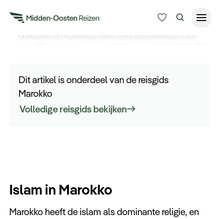
Religie in Marokko
Welkom in Marokko, een land doordrenkt van
een diep respect voor religie en spiritualiteit. Als
Reisduur
u uzelf onderdompelt in de Marokkaanse
Budget
Alle bestemmingen
cultuur, is het van belang om de betekenis van
Dit artikel is onderdeel van de reisgids
religie in het dagelijks leven te begrijpen.
Zoeken
Marokko
Type Reizen
Volledige reisgids bekijken
Inspiratie
Meer
Islam in Marokko
Marokko heeft de islam als dominante religie, en