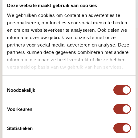
problemen te voorkomen.
Deze website maakt gebruik van cookies
We gebruiken cookies om content en advertenties te
personaliseren, om functies voor social media te bieden
en om ons websiteverkeer te analyseren. Ook delen we
informatie over uw gebruik van onze site met onze
Reisgids Jordanië
partners voor social media, adverteren en analyse. Deze
partners kunnen deze gegevens combineren met andere
Volledige reisgids bekijken
informatie die u aan ze heeft verstrekt of die ze hebben
verzameld op basis van uw gebruik van hun services.
Vorige pagina
Toestemmingsselectie
Religie
Noodzakelijk
Volgende pagina
Voorkeuren
Fooien
Statistieken