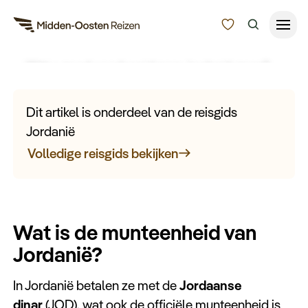
Munteenheid in Jordanië
Wilt u goed voorbereid naar Jordanië gaan?
Reisduur
Ontdek hier meer informatie over de
Budget
Alle bestemmingen
munteenheid in Jordanië.
Dit artikel is onderdeel van de reisgids
Zoeken
Jordanië
Type Reizen
Volledige reisgids bekijken
Inspiratie
Wat is de munteenheid van
Meer
Jordanië?
In Jordanië betalen ze met de
Jordaanse
dinar
(JOD), wat ook de officiële munteenheid is