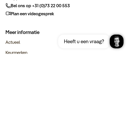
Bel ons op +31 (0)73 22 00 553
Plan een videogesprek
Meer informatie
Ontvang gratis de complete reisgids
Download nu
Heeft u een vraag?
Jordanië
Actueel
Keurmerken
Verantwoord op reis
Webinars
Vacatures
Type reizen
Maatwerk Rondreizen
Groepsreizen