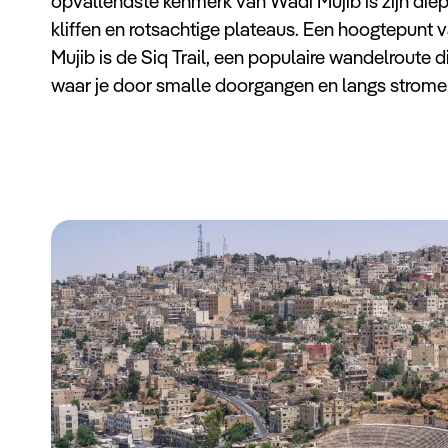
opvallendste kenmerk van Wadi Mujib is zijn die
kliffen en rotsachtige plateaus. Een hoogtepunt
Mujib is de Siq Trail, een populaire wandelroute di
waar je door smalle doorgangen en langs stromen