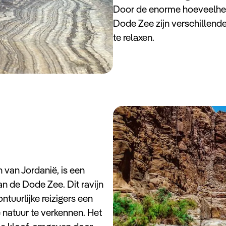
Door de enorme hoeveelheid 
Dode Zee zijn verschillende
te relaxen.
van Jordanië, is een
an de Dode Zee. Dit ravijn
ntuurlijke reizigers een
natuur te verkennen. Het