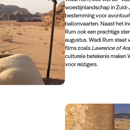
woestijnlandschap in Zuid-J
bestemming voor avontuurlij
ballonvaarten. Naast het 
Rum ook een prachtige ster
augustus. Wadi Rum staat v
films zoals
Lawrence of Ara
culturele betekenis maken 
voor reizigers.