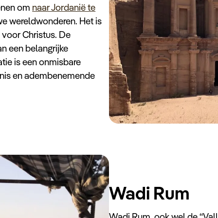
denen om
naar Jordanië te
uwe wereldwonderen. Het is
0 voor Christus. De
n een belangrijke
ie is een onmisbare
edenis en adembenemende
Wadi Rum
Wadi Rum, ook wel de “Val