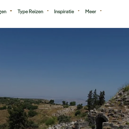
isduur
Budget
gen
Type Reizen
Inspiratie
Meer