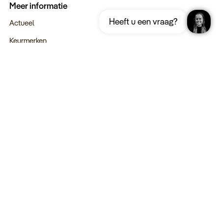
Meer informatie
Ontvang gratis de complete reisgids
Download nu
Heeft u een vraag?
Egypte
Actueel
Keurmerken
Verantwoord op reis
Webinars
Vacatures
Type reizen
Maatwerk Rondreizen
Groepsreizen
Luxe Reizen
Strandvakanties