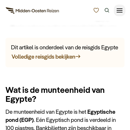
Munteenheid van Egypte
Benieuwd naar welke munteenheid in Egypte
Reisduur
gebruikt wordt? Bekijk hier welke munteenheid
Budget
Alle bestemmingen
gebruikt wordt voor uw
rondreis door Egypte
.
Dit artikel is onderdeel van de reisgids Egypte
Zoeken
Volledige reisgids bekijken
Type Reizen
Inspiratie
Wat is de munteenheid van
Meer
Egypte?
De munteenheid van Egypte is het
Egyptische
pond (EGP)
. Eén Egyptisch pond is verdeeld in
100 piastres. Bankbiljetten zijn beschikbaar in