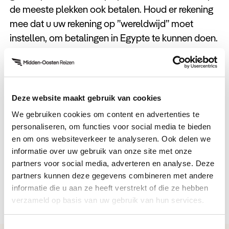
de meeste plekken ook betalen. Houd er rekening
mee dat u uw rekening op ”wereldwijd” moet
instellen, om betalingen in Egypte te kunnen doen.
Geld wisselen in Egypte
U kunt euro’s of dollars wisselen bij banken,
Deze website maakt gebruik van cookies
wisselkantoren en soms bij hotels. De
We gebruiken cookies om content en advertenties te
wisselkoersen kunnen per locatie verschillen, dus
personaliseren, om functies voor social media te bieden
het is verstandig om deze vooraf te controleren.
en om ons websiteverkeer te analyseren. Ook delen we
Het is niet gebruikelijk om in euro’s of dollars te
informatie over uw gebruik van onze site met onze
partners voor social media, adverteren en analyse. Deze
betalen, dus zorg ervoor dat u voldoende
partners kunnen deze gegevens combineren met andere
Egyptische ponden bij u heeft.
informatie die u aan ze heeft verstrekt of die ze hebben
verzameld op basis van uw gebruik van hun services.
Toestemmingsselectie