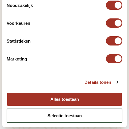
Noodzakelijk
Reisgids Egypte
Volledige reisgids bekijken
Voorkeuren
Vorige pagina
Statistieken
Religie
Marketing
Volgende pagina
Details tonen
Feestdagen
Alles toestaan
Selectie toestaan