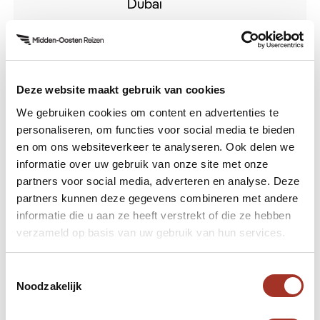
Dubai
⬇️Download
Egypte
Deze website maakt gebruik van cookies
⬇️Download
We gebruiken cookies om content en advertenties te
Turkije
personaliseren, om functies voor social media te bieden
en om ons websiteverkeer te analyseren. Ook delen we
informatie over uw gebruik van onze site met onze
partners voor social media, adverteren en analyse. Deze
partners kunnen deze gegevens combineren met andere
informatie die u aan ze heeft verstrekt of die ze hebben
verzameld op basis van uw gebruik van hun services.
Hulp nodig bij uw zoektocht
naar een volgende reis?
Toestemmingsselectie
Noodzakelijk
Neem contact met ons op.