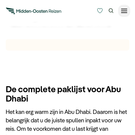
Paklijst Abu Dhabi
Wilt u binnenkort naar Abu Dhabi reizen?
Reisduur
Ontdek hier de complete paklijst voor Abu
Budget
Alle bestemmingen
Dhabi voordat u op reis gaat.
Zoeken
Type Reizen
Inspiratie
De complete paklijst voor Abu
Dhabi
Meer
Het kan erg warm zijn in Abu Dhabi. Daarom is het
belangrijk dat u de juiste spullen inpakt voor uw
reis. Om te voorkomen dat u last krijgt van