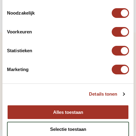
Laptop
of tablet (indien nodig)
Toestemmingsselectie
Camera
en geheugenkaarten
Noodzakelijk
Koptelefoon
Voorkeuren
Statistieken
Vorige pagina
Taal
Marketing
Volgende pagina
Details tonen
Tijdsverschil
Alles toestaan
Selectie toestaan