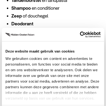
Tandenborstel
en tandpasta
Shampoo
en conditioner
Zeep
of douchegel
Deodorant
Zonnebrandcrème
(hoge SPF)
After-sun lotion
Kam
of borstel
Deze website maakt gebruik van cookies
Scheerapparaat
of scheermesjes
We gebruiken cookies om content en advertenties te
Medicijnen
(indien nodig) en een kleine EHBO-
personaliseren, om functies voor social media te bieden
set
en om ons websiteverkeer te analyseren. Ook delen we
informatie over uw gebruik van onze site met onze
Elektronica
partners voor social media, adverteren en analyse. Deze
partners kunnen deze gegevens combineren met andere
Mobiele telefoon
en oplader
informatie die u aan ze heeft verstrekt of die ze hebben
Reisadapter
(Type G)
verzameld op basis van uw gebruik van hun services.