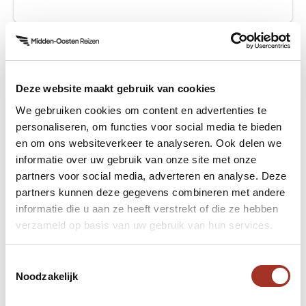
Kunnen we je op de gastenlijst zetten?
Ja graag
Deze website maakt gebruik van cookies
Nee ik kom op een ander moment langs
We gebruiken cookies om content en advertenties te
personaliseren, om functies voor social media te bieden
Versturen
en om ons websiteverkeer te analyseren. Ook delen we
informatie over uw gebruik van onze site met onze
partners voor social media, adverteren en analyse. Deze
partners kunnen deze gegevens combineren met andere
informatie die u aan ze heeft verstrekt of die ze hebben
verzameld op basis van uw gebruik van hun services.
Hulp nodig bij uw zoektocht
naar een volgende reis?
Toestemmingsselectie
Noodzakelijk
Neem contact met ons op.