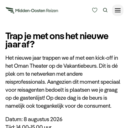
Reisduur
Trap je met ons het nieuwe
Budget
jaar af?
Alle bestemmingen
Zoeken
Het nieuwe jaar trappen we af met een kick-off in
Type Reizen
het Oman Theater op de Vakantiebeurs. Dit is dé
plek om te netwerken met andere
Inspiratie
reisprofessionals. Aangezien dit moment speciaal
voor reisagenten bedoelt is plaatsen we je graag
Meer
op de gastenlijst! Op deze dag is de beurs is
namelijk ook toegankelijk voor de consument.
Datum: 8 augustus 2026
Tijd: 14.00-15.00 uur