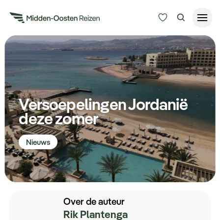
Reisduur
Budget
Alle bestemmingen
Zoeken
Versoepelingen Jordanië
Type Reizen
deze zomer
Inspiratie
Nieuws
Meer
Over de auteur
Rik Plantenga