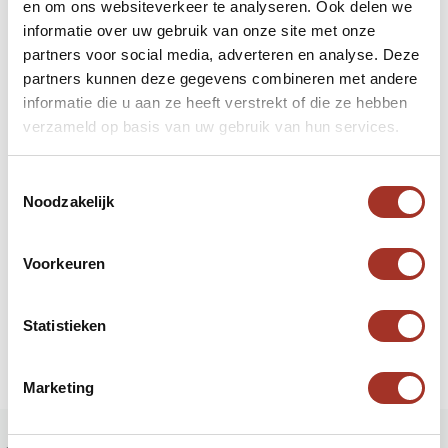
en om ons websiteverkeer te analyseren. Ook delen we
informatie over uw gebruik van onze site met onze
Nog twee maanden later is de lockdown zo goed
partners voor social media, adverteren en analyse. Deze
als weg. De avondklok wordt volledig afgeschaft
partners kunnen deze gegevens combineren met andere
en mensen mogen tot 200 mensen uitnodigen
informatie die u aan ze heeft verstrekt of die ze hebben
voor hun bruiloft. Het leven gaat eigenlijk weer
verzameld op basis van uw gebruik van hun services.
terug naar normaal, uiteraard wel met het oog op
de volksgezondheid. De regels voor het reizen
Toestemmingsselectie
Noodzakelijk
naar Jordanië blijven hetzelfde, je hebt bij
aankomst nog steeds een negatieve PCR-test
nodig. Verder is Jordanië een uitstekende
Voorkeuren
bestemming om van de zon, natuur en cultuur te
genieten dit jaar op een veilige manier!
Statistieken
Marketing