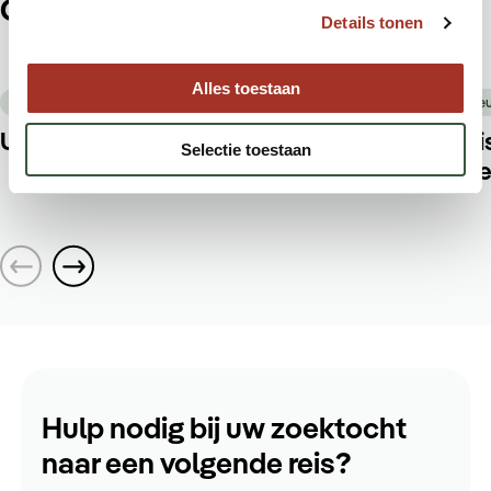
Ook leuk om te lezen
Details tonen
Alles toestaan
22 juli 2026
Nieuws
Nie
Update situatie Midden-Oosten
Rei
Selectie toestaan
gee
Hulp nodig bij uw zoektocht
naar een volgende reis?