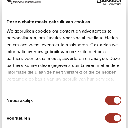
reisorganisatie gespecialiseerd in maatwerkreizen
en incentives en
Balkan Reizen
, gespecialiseerde
reisorganisatie voor de Balkanlanden. Wij zijn een
Deze website maakt gebruik van cookies
snelgroeiend bedrijf waarbij klantbeleving & -
We gebruiken cookies om content en advertenties te
tevredenheid centraal staat.
personaliseren, om functies voor social media te bieden
en om ons websiteverkeer te analyseren. Ook delen we
informatie over uw gebruik van onze site met onze
partners voor social media, adverteren en analyse. Deze
partners kunnen deze gegevens combineren met andere
Hulp nodig bij uw zoektocht
informatie die u aan ze heeft verstrekt of die ze hebben
naar een volgende reis?
verzameld op basis van uw gebruik van hun services.
Neem contact met ons op.
Toestemmingsselectie
Noodzakelijk
Neem contact op
Voorkeuren