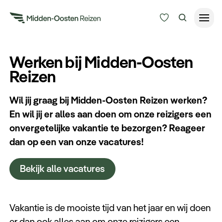
Reisduur
Werken bij Midden-Oosten
Budget
Reizen
Alle bestemmingen
Zoeken
Wil jij graag bij Midden-Oosten Reizen werken?
Type Reizen
En wil jij er alles aan doen om onze reizigers een
onvergetelijke vakantie te bezorgen? Reageer
Inspiratie
dan op een van onze vacatures!
Meer
Bekijk alle vacatures
Vakantie is de mooiste tijd van het jaar en wij doen
er dan ook alles aan om onze reizigers een