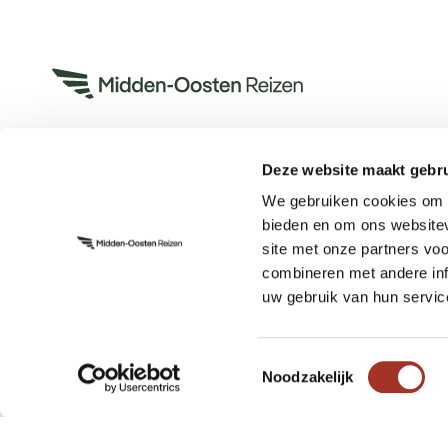
Deze website maakt gebru
Heeft u een vraag?
We gebruiken cookies om c
App met ons
bieden en om ons websitev
Bel ons op +31 (0)73 22 00 553
site met onze partners vo
Plan een videogesprek
combineren met andere inf
uw gebruik van hun servic
Toestemmingsselectie
Noodzakelijk
Blijf op de hoogte:
Schrijf u in voor de nieuwsbrief