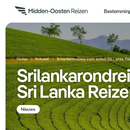
Re
Bestemmin
Home
Actueel
Srilankarondreis.com wordt Sri Lanka Re
Srilankarondre
Sri Lanka Reiz
Nieuws