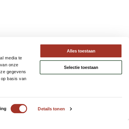
Type reizen
Alles toestaan
al media te
Maatwerk Rondreizen
 van onze
Selectie toestaan
Groepsreizen
deze gegevens
Luxe Reizen
 op basis van
Strandvakanties
ing
Details tonen