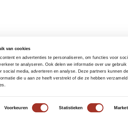
ik van cookies
Meer informatie
ontent en advertenties te personaliseren, om functies voor soci
Actueel
erkeer te analyseren. Ook delen we informatie over uw gebruik
Keurmerken
or social media, adverteren en analyse. Deze partners kunnen 
Verantwoord op reis
ormatie die u aan ze heeft verstrekt of die ze hebben verzameld
es.
Webinars
Vacatures
Voorkeuren
Statistieken
Market