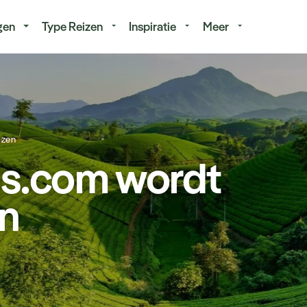
isduur
Budget
gen
Type Reizen
Inspiratie
Meer
izen
is.com wordt
en