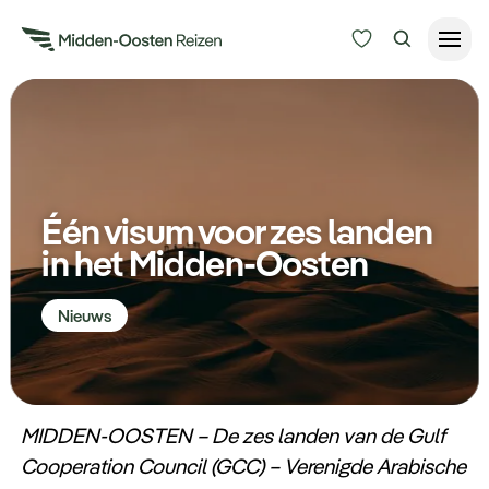
Reisduur
Budget
Alle bestemmingen
Zoeken
Één visum voor zes landen
Type Reizen
in het Midden-Oosten
Inspiratie
Nieuws
Meer
MIDDEN-OOSTEN – De zes landen van de Gulf
Cooperation Council (GCC) – Verenigde Arabische