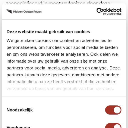
gespecialiseerd in maatwerkreizen door deze
regio. We combineren moeiteloos meerdere
landen in één route, zoals een reis van de fjorden
van
Oman
naar de skyline van
Dubai
, of een
Deze website maakt gebruik van cookies
culturele ontdekkingstocht door Riyad, Doha en
We gebruiken cookies om content en advertenties te
Manama. Met het nieuwe visum wordt zo’n
personaliseren, om functies voor social media te bieden
rondreis nog eenvoudiger te realiseren.
en om ons websiteverkeer te analyseren. Ook delen we
informatie over uw gebruik van onze site met onze
Bent u benieuwd welke mogelijkheden dit voor u
partners voor social media, adverteren en analyse. Deze
biedt?
partners kunnen deze gegevens combineren met andere
Bekijk dan
hier ons reisaanbod
of neem contact
informatie die u aan ze heeft verstrekt of die ze hebben
met ons op voor een reisvoorstel op maat.
verzameld op basis van uw gebruik van hun services.
Toestemmingsselectie
Noodzakelijk
Voorkeuren