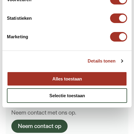
Statistieken
Marketing
Details tonen
Alles toestaan
Hulp nodig bij uw zoektocht
Selectie toestaan
naar een volgende reis?
Neem contact met ons op.
Neem contact op