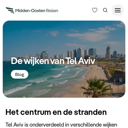
Reisduur
Budget
Alle bestemmingen
Zoeken
De wijken van Tel Aviv
Type Reizen
Blog
Inspiratie
Meer
Het centrum en de stranden
Tel Aviv is onderverdeeld in verschillende wijken