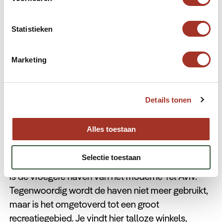
door de al maar uitdijende stad. Toen men rond de
jaren ’80 een groot plan had om de hele wijk om te
Statistieken
gooien, waren gelukkig voldoende mensen die de
gebouwen in Neve Tzedek historisch te belangrijk
Marketing
vonden. De wijk werd opgeknapt en veel van de
mooie gebouwen bleven bewaard. Hierdoor is het
nu een van de hipste plekken in de stad met veel
Details tonen
leuke boutique winkeltjes en mooie kunstgaleries.
Alles toestaan
De haven van Tel Aviv
Selectie toestaan
Dit deel van de stad is gelegen in het noorden en
is de vroegere haven van het moderne Tel Aviv.
Tegenwoordig wordt de haven niet meer gebruikt,
maar is het omgetoverd tot een groot
recreatiegebied. Je vindt hier talloze winkels,