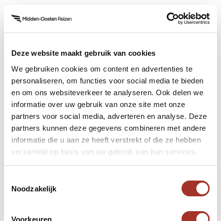
Geschiedenis van Neve Tzedek
Neve Tzedek heeft een lange historie. De wijk was
Deze website maakt gebruik van cookies
de eerste joodse wijk die werd gebouwd buiten de
oude stadsmuren van de havenstad Jaffa. Het
We gebruiken cookies om content en advertenties te
personaliseren, om functies voor social media te bieden
gebied was jarenlang het teken van de eerste
en om ons websiteverkeer te analyseren. Ook delen we
moderne Hebreeuwse stad. De eerste huizen
informatie over uw gebruik van onze site met onze
werden hier gebouwd in 1887, nog voor de
partners voor social media, adverteren en analyse. Deze
stichting van Tel Aviv in 1909.
partners kunnen deze gegevens combineren met andere
informatie die u aan ze heeft verstrekt of die ze hebben
De wijk werd gesticht door de Mizrahi Joden en de
verzameld op basis van uw gebruik van hun services.
Jemenitische Joden die zich in Jaffa niet meer
thuis voelden. Rond de jaren ’60 stond de wijk
Toestemmingsselectie
bekend als een verouderde sloppenwijk waar
Noodzakelijk
niemand meer wilde wonen. In de jaren die hierop
volgde kwam er toch weer steeds meer interesse
Voorkeuren