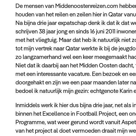
De mensen van Middenoostenreizen.com hebben 
houden van het reilen en zeilen hier in Qatar van
Na bijna drie jaar expatschap denk ik dat ik dat we
schrijven 38 jaar jong en sinds 16 juni 2011 inw
met het vliegtuig. Maar dat heb ik natuurlijk nie
tot mijn vertrek naar Qatar werkte ik bij de jeugd
zo langzamerhand wel een keer meegemaakt had h
Niet dat ik daarbij aan het Midden Oosten dacht,
met een interessante vacature. Een bezoek en e
doorgehakt en zijn we een paar maanden later naa
bedoel ik natuurlijk mijn gezin: echtgenote Karin 
Inmiddels werk ik hier dus bijna drie jaar, net als
binnen het Excellence in Football Project, een o
Programme, wat weer gerund wordt vanuit Aspetar
van het project al doet vermoeden draait mijn wer