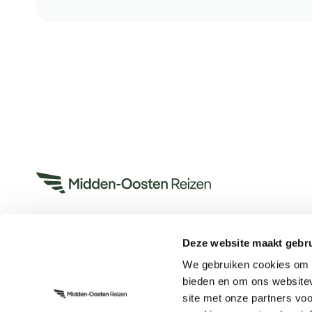
Deze website maakt gebru
Heeft u een vraag?
We gebruiken cookies om c
App met ons
bieden en om ons websitev
Bel ons op +31 (0)73 22 00 553
site met onze partners vo
Plan een videogesprek