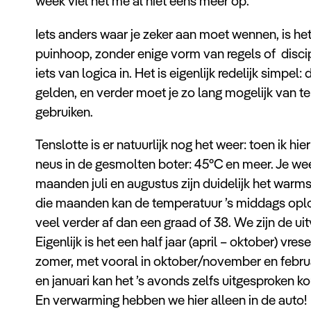
week viel het me al niet eens meer op.
Iets anders waar je zeker aan moet wennen, is het 
puinhoop, zonder enige vorm van regels of discipl
iets van logica in. Het is eigenlijk redelijk simpel
gelden, en verder moet je zo lang mogelijk van te v
gebruiken.
Tenslotte is er natuurlijk nog het weer: toen ik 
neus in de gesmolten boter: 45°C en meer. Je wee
maanden juli en augustus zijn duidelijk het warmst
die maanden kan de temperatuur ’s middags oplope
veel verder af dan een graad of 38. We zijn de ui
Eigenlijk is het een half jaar (april – oktober) vres
zomer, met vooral in oktober/november en febr
en januari kan het ’s avonds zelfs uitgesproken k
En verwarming hebben we hier alleen in de auto!