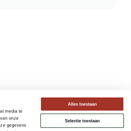
Type reizen
Alles toestaan
al media te
Maatwerk Rondreizen
 van onze
Selectie toestaan
Groepsreizen
deze gegevens