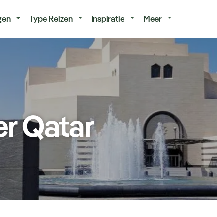
isduur
Budget
gen
Type Reizen
Inspiratie
Meer
er Qatar