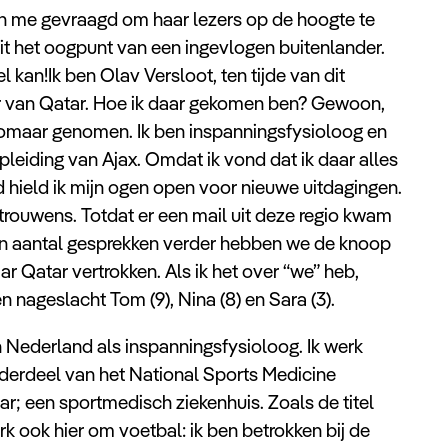
me gevraagd om haar lezers op de hoogte te
uit het oogpunt van een ingevlogen buitenlander.
l kan!Ik ben Olav Versloot, ten tijde van dit
oner van Qatar. Hoe ik daar gekomen ben? Gewoon,
t zomaar genomen. Ik ben inspanningsfysioloog en
opleiding van Ajax. Omdat ik vond dat ik daar alles
ield ik mijn ogen open voor nieuwe uitdagingen.
 trouwens. Totdat er een mail uit deze regio kwam
en aantal gesprekken verder hebben we de knoop
r Qatar vertrokken. Als ik het over “we” heb,
en nageslacht Tom (9), Nina (8) en Sara (3).
 in Nederland als inspanningsfysioloog. Ik werk
nderdeel van het National Sports Medicine
; een sportmedisch ziekenhuis. Zoals de titel
k ook hier om voetbal: ik ben betrokken bij de