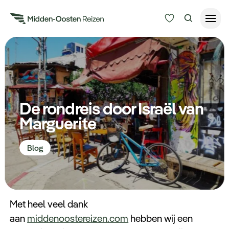
Reisduur
Budget
Alle bestemmingen
Zoeken
De rondreis door Israël van
Type Reizen
Marguerite
Inspiratie
Blog
Meer
Met heel veel dank
aan
middenoostereizen.com
hebben wij een