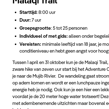
Malaqi Trail
Starttijd:
8:00 uur
Duur:
7 uur
Groepsgrootte
: 5 tot 25 personen
Individueel of met gids:
alleen onder begelei
Vereisten:
minimale leeftijd van 18 jaar, je 
conditieniveau en hebt geen angst voor hoog
Tussen 1 april en 31 oktober kun je de Malaqi Tra
zware hike van zeven uur start bij het Adventure C
je naar de Mujib Rivier. De wandeling gaat stroom
op adem komen en wordt er een lunchpauze ingel
energie heb je nodig. Ook kun je een hier een le
voordat je de 20 meter hoge water trotseert! Deze
met adembenemende uitzichten maar bovenal een 