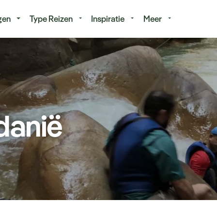
isduur
Budget
gen
Type Reizen
Inspiratie
Meer
danië