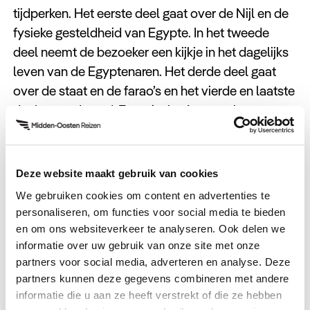
tijdperken. Het eerste deel gaat over de Nijl en de
fysieke gesteldheid van Egypte. In het tweede
deel neemt de bezoeker een kijkje in het dagelijks
leven van de Egyptenaren. Het derde deel gaat
over de staat en de farao’s en het vierde en laatste
deel toont de oud-Egyptische Amarna-kunst.
Door het museum zo in te richten waant de
bezoeker zich even in de tijd van de oude
Egyptenaren. Omdat de collectie zo groot is, is
Deze website maakt gebruik van cookies
het aan te raden om een bezoek aan het nieuwe
We gebruiken cookies om content en advertenties te
museum in twee dagen te plannen.
personaliseren, om functies voor social media te bieden
en om ons websiteverkeer te analyseren. Ook delen we
informatie over uw gebruik van onze site met onze
partners voor social media, adverteren en analyse. Deze
partners kunnen deze gegevens combineren met andere
informatie die u aan ze heeft verstrekt of die ze hebben