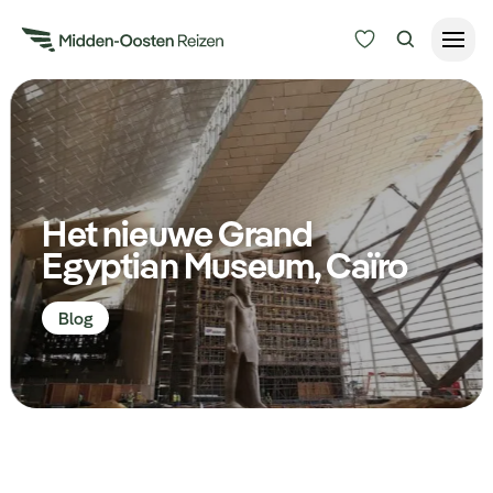
Reisduur
Budget
Alle bestemmingen
Zoeken
Het nieuwe Grand
Type Reizen
Egyptian Museum, Caïro
Inspiratie
Blog
Meer