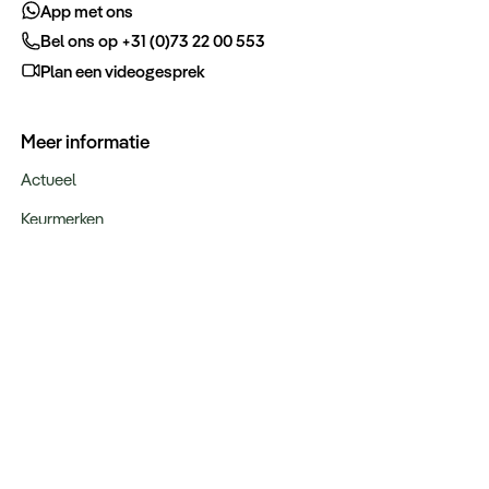
App met ons
Bel ons op +31 (0)73 22 00 553
Plan een videogesprek
Meer informatie
Actueel
Keurmerken
Verantwoord op reis
Webinars
Vacatures
Type reizen
Maatwerk Rondreizen