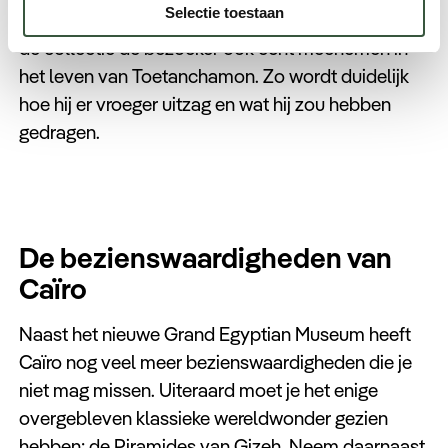
Selectie toestaan
bijzonder is aan het nieuwe museum is dat ze met
de collectie de bezoeker ook echt meenemen in
het leven van Toetanchamon. Zo wordt duidelijk
hoe hij er vroeger uitzag en wat hij zou hebben
gedragen.
De bezienswaardigheden van
Caïro
Naast het nieuwe Grand Egyptian Museum heeft
Caïro nog veel meer bezienswaardigheden die je
niet mag missen. Uiteraard moet je het enige
overgebleven klassieke wereldwonder gezien
hebben: de Piramides van Gizeh. Neem daarnaast