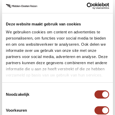
drama. Het is een spannende serie die je het liefst
in een keer af wilt kijken.
Deze website maakt gebruik van cookies
Bekijk op Netflix
We gebruiken cookies om content en advertenties te
personaliseren, om functies voor social media te bieden
en om ons websiteverkeer te analyseren. Ook delen we
Dollar
informatie over uw gebruik van onze site met onze
partners voor social media, adverteren en analyse. Deze
Dollar is een Arabische serie uit Libanon. De serie
partners kunnen deze gegevens combineren met andere
uit 2019 heeft één seizoen met 15 afleveringen. Het
informatie die u aan ze heeft verstrekt of die ze hebben
verhaal gaat over de secretaresse Zeina. Zij spant
verzameld op basis van uw gebruik van hun services.
tegen haar zin in samen met Tarek, een
zelfverzekerde zakenman aan wie Zeina een grote
Toestemmingsselectie
Noodzakelijk
hekel heeft. Zij gaan samen op jacht naar een
ongrijpbaar dollarbiljet met een waarde van een
miljoen. In de serie zie je veel van Libanon en zo is
Voorkeuren