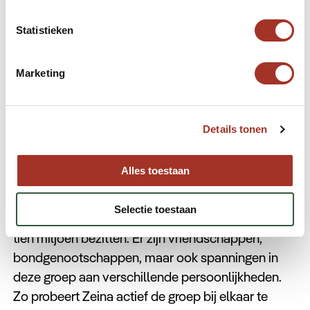
het alleen maar leuker als je een keer zelf in
Libanon bent!
Statistieken
Bekijk op Netflix
Marketing
Dubai Bling
Details tonen
Deze serie gaat over de hoge sociale kringen in
Alles toestaan
Dubai, waar overdadige feesten en
onconventionele mode de norm lijken te zijn. Het
Selectie toestaan
volgt een verzameling kennissen die elk meer dan
tien miljoen bezitten. Er zijn vriendschappen,
bondgenootschappen, maar ook spanningen in
deze groep aan verschillende persoonlijkheden.
Zo probeert Zeina actief de groep bij elkaar te