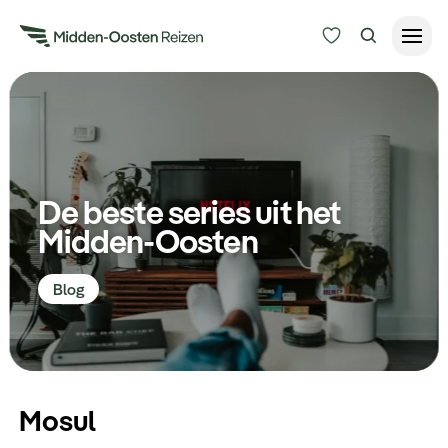
Reisduur
Budget
Alle bestemmingen
Zoeken
De beste series uit het
Type Reizen
Midden-Oosten
Inspiratie
Blog
Meer
Mosul