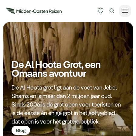
Reisduur
Budget
Alle bestemmingen
Zoeken
De Al Hoota Grot, een
Type Reizen
Omaans avontuur
Inspiratie
De Al Hoota grot ligt aan de voet van Jebel
Shams en is meer dan 2 miljoen jaar oud.
Meer
Sinds 2006 is de grot open voor toeristen en
is de eerste én enige grot in het golfgebied
dat open is voor het grotere publiek.
Blog