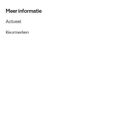
Meer informatie
Actueel
Keurmerken
Verantwoord op reis
Webinars
Vacatures
Type reizen
Maatwerk Rondreizen
Groepsreizen
Luxe Reizen
Strandvakanties