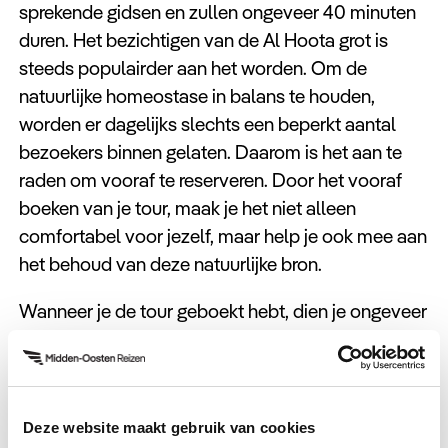
sprekende gidsen en zullen ongeveer 40 minuten
duren. Het bezichtigen van de Al Hoota grot is
steeds populairder aan het worden. Om de
natuurlijke homeostase in balans te houden,
worden er dagelijks slechts een beperkt aantal
bezoekers binnen gelaten. Daarom is het aan te
raden om vooraf te reserveren. Door het vooraf
boeken van je tour, maak je het niet alleen
comfortabel voor jezelf, maar help je ook mee aan
het behoud van deze natuurlijke bron.
Wanneer je de tour geboekt hebt, dien je ongeveer
15 minuten voor aanvang bij de ticketdesk te zijn
om de tickets in orde te maken. De betaling
hiervan kan zowel cash als met creditcard.
Deze website maakt gebruik van cookies
Wil jij tijdens jouw reis door Oman een bezoek