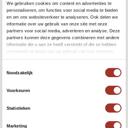
We gebruiken cookies om content en advertenties te
brengen aan de Al Hoota Grot? Laat het ons weten
personaliseren, om functies voor social media te bieden
via
info@middenoostenreizen.com
en dan maken
en om ons websiteverkeer te analyseren. Ook delen we
wij de reservering voor je in orde.
informatie over uw gebruik van onze site met onze
partners voor social media, adverteren en analyse. Deze
partners kunnen deze gegevens combineren met andere
Openingstijden Al Hoota grot
informatie die u aan ze heeft verstrekt of die ze hebben
verzameld op basis van uw gebruik van hun services.
Zaterdag t/m donderdag
09:00 – 15:00 (laatste tour start om 14:00)
Toestemmingsselectie
Vrijdag
Noodzakelijk
09:00 – 12:00 & 13:00 – 15:00 (laatste tour start
om 14:00)
Voorkeuren
Tips voor je bezoek
Statistieken
Eten en drinken is niet toegestaan in de grot
Marketing